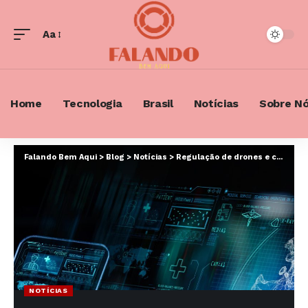
Aa
Font
Resizer
Home
Tecnologia
Brasil
Notícias
Sobre N
Falando Bem Aqui
>
Blog
>
Notícias
>
Regulação de drones e curso de direito digital: navegando pelo futuro jurídico
NOTÍCIAS