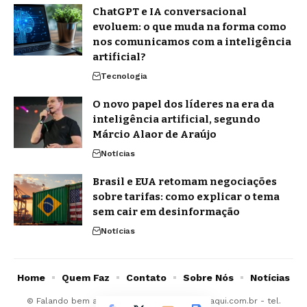
ChatGPT e IA conversacional
evoluem: o que muda na forma como
nos comunicamos com a inteligência
artificial?
Tecnologia
O novo papel dos líderes na era da
inteligência artificial, segundo
Márcio Alaor de Araújo
Notícias
Brasil e EUA retomam negociações
sobre tarifas: como explicar o tema
sem cair em desinformação
Notícias
Home
Quem Faz
Contato
Sobre Nós
Notícias
© Falando bem aqui -
contato@falandobemaqui.com.br
- tel.