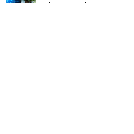
evoluem: o que muda na forma como
nos comunicamos com a inteligência
artificial?
Tecnologia
O novo papel dos líderes na era da
inteligência artificial, segundo
Márcio Alaor de Araújo
Notícias
Agentic AI: o que os analistas de
mercado projetam e o que já muda na
prática
Notícias
Home
Quem Faz
Contato
Sobre Nós
Notícias
© Falando bem aqui -
contato@falandobemaqui.com.br
- tel.
(11)91754-6532