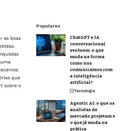
Populares
ChatGPT e IA
r as boas
conversacional
ebidas.
evoluem: o que
onquistas
muda na forma
m uma
como nos
erecemos
comunicamos com
a inteligência
órias que
artificial?
’ sobre o
Tecnologia
Agentic AI: o que os
analistas de
mercado projetam e
o que já muda na
prática