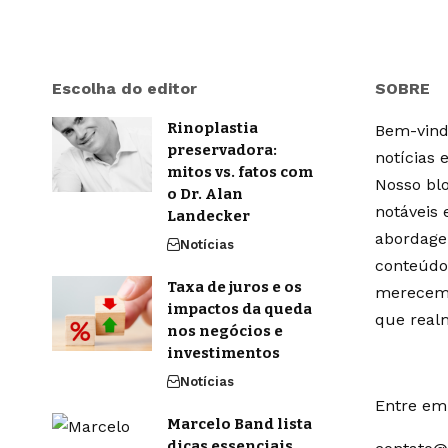
Escolha do editor
SOBRE
Rinoplastia
Bem-vindo
preservadora:
notícias 
mitos vs. fatos com
Nosso blo
o Dr. Alan
notáveis
Landecker
abordage
Notícias
conteúdo
Taxa de juros e os
merecem 
impactos da queda
que real
nos negócios e
investimentos
Notícias
Entre em 
Marcelo Band lista
dicas essenciais