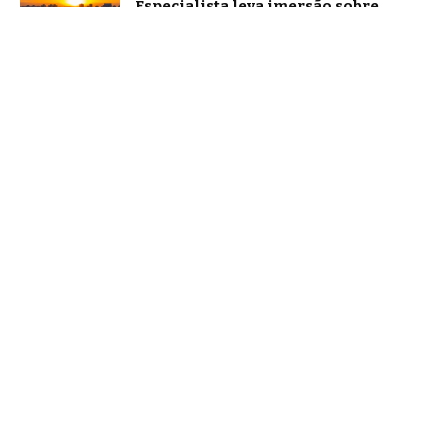
Especialista leva imersão sobre
oratória e comunicação estratégica a
Belo Horizonte
Brasil
A Sigma Educação explica como a
família influencia na formação de
leitores
Notícias
Inteligência artificial multimodal
redefine a forma como nos
comunicamos em 2026
Tecnologia
Home
Quem Faz
Contato
Sobre Nós
Notícias
© Falando bem aqui -
contato@falandobemaqui.com.br
- tel.
(11)91754-6532