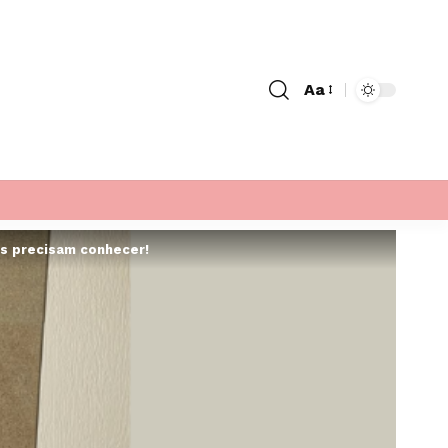
Aa
Font
Resizer
es precisam conhecer!