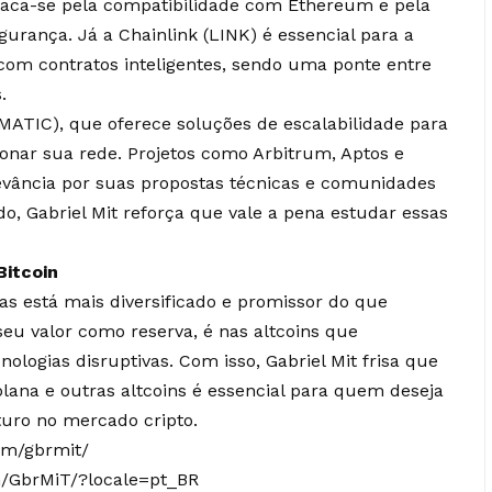
taca-se pela compatibilidade com Ethereum e pela
urança. Já a Chainlink (LINK) é essencial para a
com contratos inteligentes, sendo uma ponte entre
.
(MATIC), que oferece soluções de escalabilidade para
onar sua rede. Projetos como Arbitrum, Aptos e
ância por suas propostas técnicas e comunidades
o, Gabriel Mit reforça que vale a pena estudar essas
Bitcoin
s está mais diversificado e promissor do que
eu valor como reserva, é nas altcoins que
ologias disruptivas. Com isso, Gabriel Mit frisa que
lana e outras altcoins é essencial para quem deseja
uturo no mercado cripto.
om/gbrmit/
/GbrMiT/?locale=pt_BR