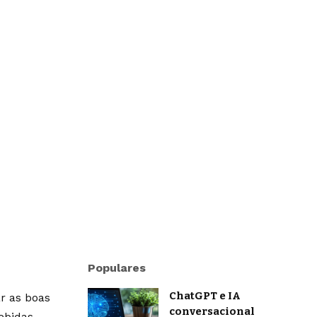
Populares
ChatGPT e IA
r as boas
conversacional
ebidas.