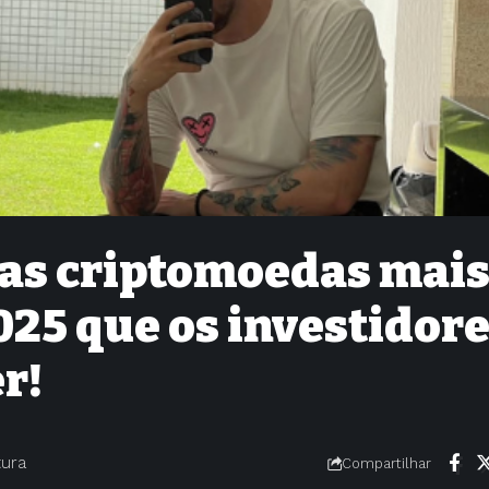
 as criptomoedas mai
25 que os investidor
er!
tura
Compartilhar