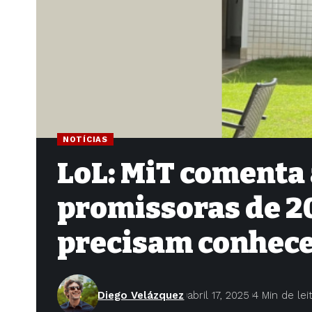
NOTÍCIAS
LoL: MiT comenta
promissoras de 20
precisam conhec
Diego Velázquez
abril 17, 2025
4 Min de lei