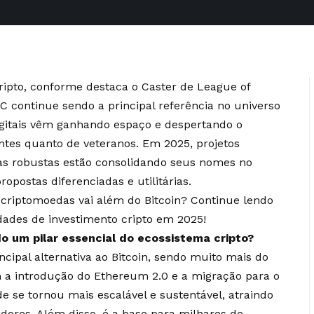
cripto, conforme destaca o Caster de League of
C continue sendo a principal referência no universo
gitais vêm ganhando espaço e despertando o
iantes quanto de veteranos. Em 2025, projetos
as robustas estão consolidando seus nomes no
postas diferenciadas e utilitárias.
 criptomoedas vai além do Bitcoin? Continue lendo
idades de investimento cripto em 2025!
o um pilar essencial do ecossistema cripto?
ipal alternativa ao Bitcoin, sendo muito mais do
a introdução do Ethereum 2.0 e a migração para o
de se tornou mais escalável e sustentável, atraindo
dores. Além disso, é a base para milhares de