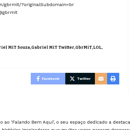
in/gbrmit/?originalSubdomain=br
@gbrmit
iel MiT Souza
Gabriel MiT Twitter
GbrMiT
LOL
Facebook
Twitter
 ao ‘Falando Bem Aqui’, o seu espaço dedicado a destaca
e histórias inspiradoras que muitas vezes passam desperc