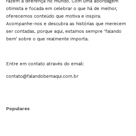
fazem a diferença no mundo. Com uma abordagem
otimista e focada em celebrar o que há de melhor,
oferecemos conteúdo que motiva e inspira.
Acompanhe-nos e descubra as histórias que merecem
ser contadas, porque aqui, estamos sempre ‘falando
bem’ sobre o que realmente importa.
Entre em contato através do email:
contato@falandobemaqui.com.br
Populares
Especialista leva imersão sobre
oratória e comunicação estratégica a
Belo Horizonte