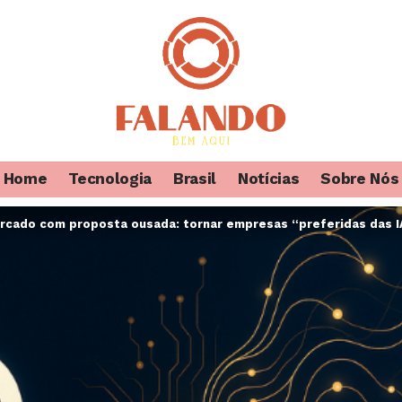
Home
Tecnologia
Brasil
Notícias
Sobre Nós
cado com proposta ousada: tornar empresas “preferidas das IAs