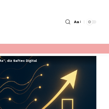
Aa
Font
Resizer
”, diz Saftec Digital