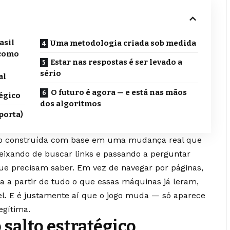
asil
Uma metodologia criada sob medida
 como
Estar nas respostas é ser levado a
sério
al
O futuro é agora — e está nas mãos
tégico
dos algoritmos
mporta)
do construída com base em uma mudança real que
deixando de buscar links e passando a perguntar
ue precisam saber. Em vez de navegar por páginas,
 a partir de tudo o que essas máquinas já leram,
el. E é justamente aí que o jogo muda — só aparece
egítima.
 salto estratégico