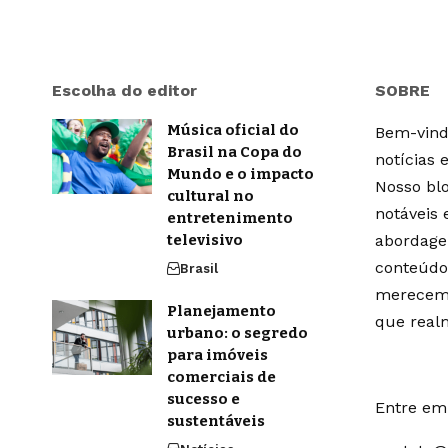
Escolha do editor
SOBRE
Música oficial do
Bem-vindo
Brasil na Copa do
notícias 
Mundo e o impacto
Nosso blo
cultural no
notáveis
entretenimento
televisivo
abordage
conteúdo
Brasil
merecem 
Planejamento
que real
urbano: o segredo
para imóveis
comerciais de
sucesso e
Entre em 
sustentáveis