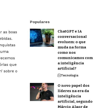
Populares
ChatGPT e IA
r as boas
conversacional
ebidas.
evoluem: o que
onquistas
muda na forma
m uma
como nos
erecemos
comunicamos com
a inteligência
órias que
artificial?
’ sobre o
Tecnologia
O novo papel dos
líderes na era da
inteligência
artificial, segundo
Márcio Alaor de