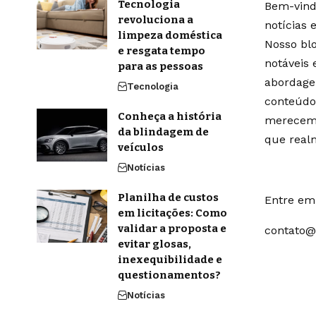
Tecnologia
Bem-vindo
revoluciona a
notícias 
limpeza doméstica
Nosso blo
e resgata tempo
notáveis
para as pessoas
abordage
Tecnologia
conteúdo
Conheça a história
merecem 
da blindagem de
que real
veículos
Notícias
Planilha de custos
Entre em 
em licitações: Como
validar a proposta e
contato@
evitar glosas,
inexequibilidade e
questionamentos?
Notícias