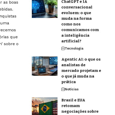
ChatGPT e IA
r as boas
conversacional
ebidas.
evoluem: o que
onquistas
muda na forma
m uma
como nos
erecemos
comunicamos com
a inteligência
órias que
artificial?
’ sobre o
Tecnologia
Agentic AI: o que os
analistas de
mercado projetam e
o que já muda na
prática
Notícias
Brasil e EUA
retomam
negociações sobre