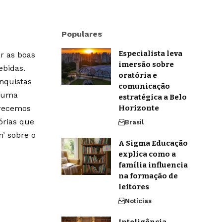
Populares
Especialista leva
r as boas
imersão sobre
ebidas.
oratória e
onquistas
comunicação
m uma
estratégica a Belo
erecemos
Horizonte
órias que
Brasil
’ sobre o
A Sigma Educação
explica como a
família influencia
na formação de
leitores
Notícias