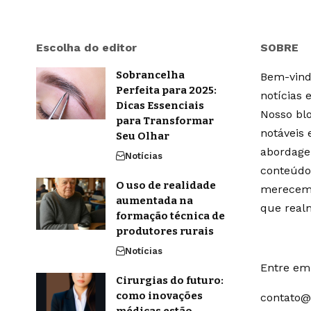
Escolha do editor
SOBRE
Sobrancelha
Bem-vindo
Perfeita para 2025:
notícias 
Dicas Essenciais
Nosso blo
para Transformar
notáveis
Seu Olhar
abordage
Notícias
conteúdo
O uso de realidade
merecem 
aumentada na
que real
formação técnica de
produtores rurais
Notícias
Entre em 
Cirurgias do futuro:
como inovações
contato@