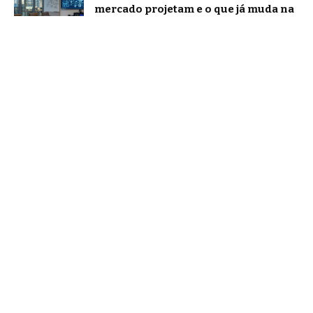
mercado projetam e o que já muda na
prática
Notícias
ChatGPT e IA conversacional
evoluem: o que muda na forma como
nos comunicamos com a inteligência
artificial?
Tecnologia
O novo papel dos líderes na era da
inteligência artificial, segundo
Márcio Alaor de Araújo
Notícias
Home
Quem Faz
Contato
Sobre Nós
Notícias
© Falando bem aqui -
contato@falandobemaqui.com.br
- tel.
(11)91754-6532