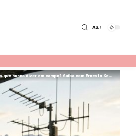
Aa
Font
Resizer
nunca dizer em campo? Saiba com Ernesto Kenji Igarashi