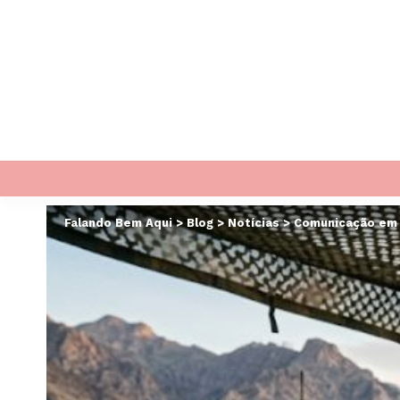
Falando Bem Aqui
>
Blog
>
Notícias
>
Comunicação em op