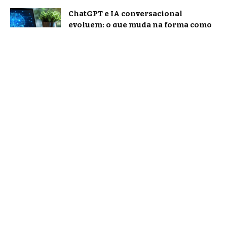
ChatGPT e IA conversacional
evoluem: o que muda na forma como
nos comunicamos com a inteligência
artificial?
Tecnologia
Agentic AI: o que os analistas de
mercado projetam e o que já muda na
prática
Notícias
Brasil e EUA retomam negociações
sobre tarifas: como explicar o tema
sem cair em desinformação
Notícias
Home
Quem Faz
Contato
Sobre Nós
Notícias