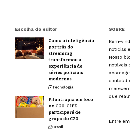
Escolha do editor
SOBRE
Como a inteligência
Bem-vindo
por trás do
notícias 
streaming
Nosso blo
transformou a
notáveis
experiência de
séries policiais
abordage
modernas
conteúdo
Tecnologia
merecem 
que real
Filantropia em foco
no G20: GIFE
participará de
grupo do C20
Entre em 
Brasil