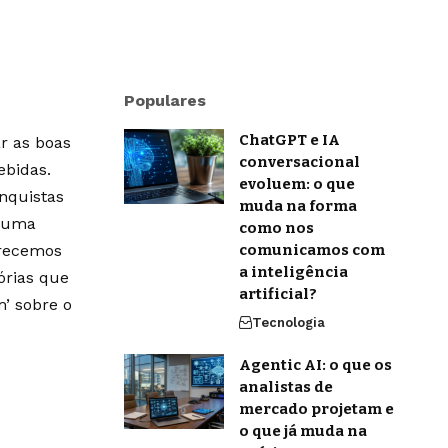
Populares
ChatGPT e IA
r as boas
conversacional
ebidas.
evoluem: o que
onquistas
muda na forma
m uma
como nos
erecemos
comunicamos com
a inteligência
órias que
artificial?
’ sobre o
Tecnologia
Agentic AI: o que os
analistas de
mercado projetam e
o que já muda na