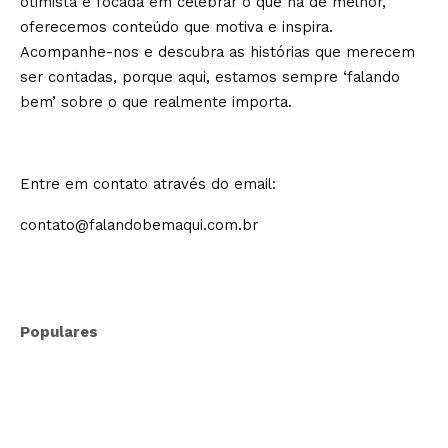
otimista e focada em celebrar o que há de melhor,
oferecemos conteúdo que motiva e inspira.
Acompanhe-nos e descubra as histórias que merecem
ser contadas, porque aqui, estamos sempre ‘falando
bem’ sobre o que realmente importa.
Entre em contato através do email:
contato@falandobemaqui.com.br
Populares
Especialista leva imersão sobre
oratória e comunicação estratégica a
Belo Horizonte
Brasil