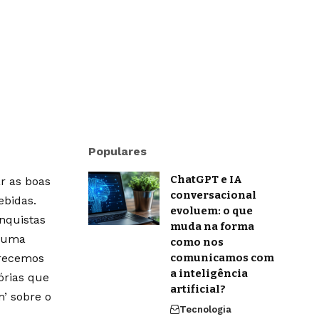
Populares
ChatGPT e IA
r as boas
conversacional
ebidas.
evoluem: o que
onquistas
muda na forma
m uma
como nos
erecemos
comunicamos com
a inteligência
órias que
artificial?
’ sobre o
Tecnologia