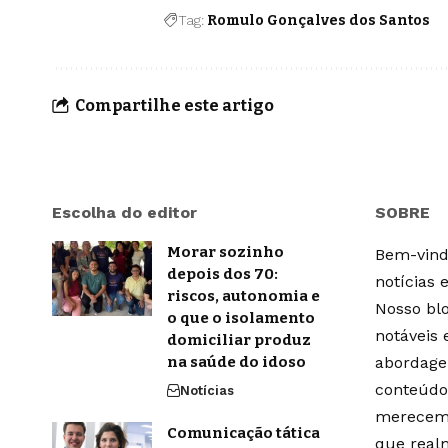
Tag:
Romulo Gonçalves dos Santos
Compartilhe este artigo
Escolha do editor
SOBRE
Morar sozinho
Bem-vindo
depois dos 70:
notícias 
riscos, autonomia e
Nosso blo
o que o isolamento
notáveis
domiciliar produz
na saúde do idoso
abordage
conteúdo
Notícias
merecem 
Comunicação tática
que real