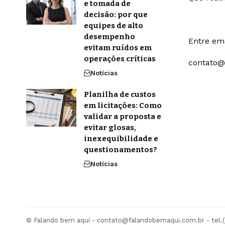
e tomada de
decisão: por que
equipes de alto
desempenho
Entre em 
evitam ruídos em
operações críticas
contato@
Notícias
Planilha de custos
em licitações: Como
validar a proposta e
evitar glosas,
inexequibilidade e
questionamentos?
Notícias
© Falando bem aqui -
contato@falandobemaqui.com.br
- tel.