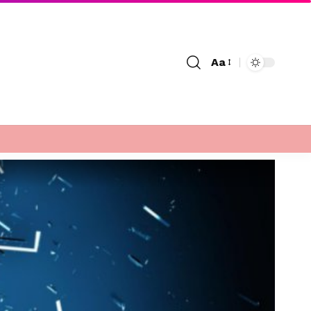
Aa
Font
Resizer