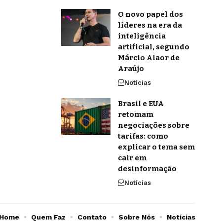
O novo papel dos
líderes na era da
inteligência
artificial, segundo
Márcio Alaor de
Araújo
Notícias
Brasil e EUA
retomam
negociações sobre
tarifas: como
explicar o tema sem
cair em
desinformação
Notícias
Home
Quem Faz
Contato
Sobre Nós
Notícias