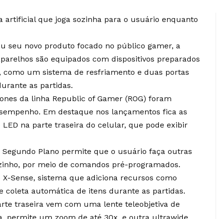
a artificial que joga sozinha para o usuário enquanto
ou seu novo produto focado no público gamer, a
aparelhos são equipados com dispositivos preparados
s, como um sistema de resfriamento e duas portas
urante as partidas.
ones da linha Republic of Gamer (ROG) foram
desempenho. Em destaque nos lançamentos fica as
 LED na parte traseira do celular, que pode exibir
do Segundo Plano permite que o usuário faça outras
ozinho, por meio de comandos pré-programados.
 X-Sense, sistema que adiciona recursos como
e coleta automática de itens durante as partidas.
arte traseira vem com uma lente teleobjetiva de
, permite um zoom de até 30x, e outra ultrawide