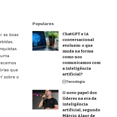
Populares
ChatGPT e IA
r as boas
conversacional
ebidas.
evoluem: o que
onquistas
muda na forma
m uma
como nos
erecemos
comunicamos com
a inteligência
órias que
artificial?
’ sobre o
Tecnologia
O novo papel dos
líderes na era da
inteligência
artificial, segundo
Márcio Alaor de