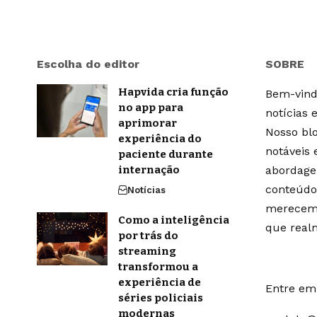
Escolha do editor
SOBRE
Hapvida cria função
Bem-vindo
no app para
notícias 
aprimorar
Nosso blo
experiência do
notáveis
paciente durante
internação
abordage
conteúdo
Notícias
merecem 
Como a inteligência
que real
por trás do
streaming
transformou a
experiência de
Entre em 
séries policiais
modernas