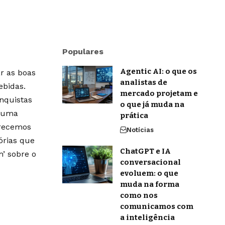
Populares
Agentic AI: o que os
r as boas
analistas de
ebidas.
mercado projetam e
onquistas
o que já muda na
m uma
prática
erecemos
Notícias
órias que
ChatGPT e IA
’ sobre o
conversacional
evoluem: o que
muda na forma
como nos
comunicamos com
a inteligência