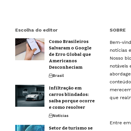
Escolha do editor
SOBRE
Como Brasileiros
Bem-vindo
Salvaram o Google
notícias 
de Erro Global que
Nosso blo
Americanos
notáveis
Desconheciam
abordage
Brasil
conteúdo
Infiltração em
merecem 
carros blindados:
que real
saiba porque ocorre
e como resolver
Notícias
Entre em 
Setor de turismo se