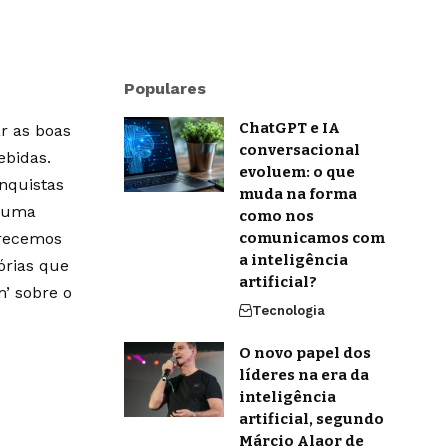
Populares
ChatGPT e IA
r as boas
conversacional
ebidas.
evoluem: o que
onquistas
muda na forma
m uma
como nos
erecemos
comunicamos com
a inteligência
órias que
artificial?
’ sobre o
Tecnologia
O novo papel dos
líderes na era da
inteligência
artificial, segundo
Márcio Alaor de