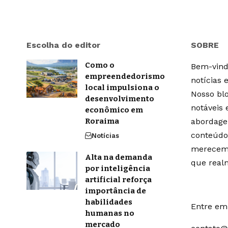
Escolha do editor
SOBRE
Como o
Bem-vindo
empreendedorismo
notícias 
local impulsiona o
Nosso blo
desenvolvimento
notáveis
econômico em
Roraima
abordage
conteúdo
Notícias
merecem 
Alta na demanda
que real
por inteligência
artificial reforça
importância de
habilidades
Entre em 
humanas no
mercado