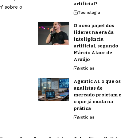
artificial?
’ sobre o
Tecnologia
O novo papel dos
líderes na era da
inteligência
artificial, segundo
Márcio Alaor de
Araújo
Notícias
Agentic AI: o que os
analistas de
mercado projetam e
o que já muda na
prática
Notícias