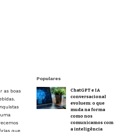
Populares
ChatGPT e IA
r as boas
conversacional
ebidas.
evoluem: o que
onquistas
muda na forma
m uma
como nos
erecemos
comunicamos com
a inteligência
órias que