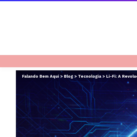
Falando Bem Aqui
>
Blog
>
Tecnologia
>
Li-Fi: A Revol