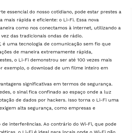
rte essencial do nosso cotidiano, pode estar prestes a
mais rápida e eficiente: o Li-Fi. Essa nova
aneira como nos conectamos à internet, utilizando a
 vez das tradicionais ondas de rádio.
ty”, é uma tecnologia de comunicação sem fio que
rmações de maneira extremamente rápida,
stes, o Li-Fi demonstrou ser até 100 vezes mais
 por exemplo, o download de um filme inteiro em
 vantagens significativas em termos de segurança.
edes, o sinal fica confinado ao espaço onde a luz
eptação de dados por hackers. Isso torna o Li-Fi uma
 exigem alta segurança, como empresas e
de interferências. Ao contrário do Wi-Fi, que pode
ticas, o Li-Fi é ideal para locais onde o Wi-Fi não