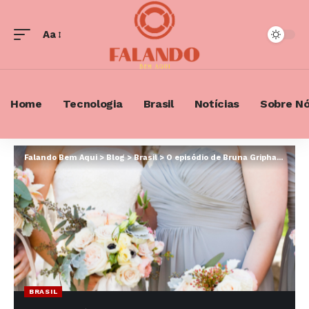
Aa
Font
Resizer
Home
Tecnologia
Brasil
Notícias
Sobre N
Falando Bem Aqui
>
Blog
>
Brasil
>
O episódio de Bruna Griphao com vestido de madrinha que virou assunto nacional
BRASIL