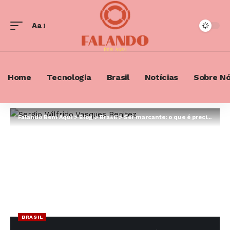
Aa
Font
Resizer
Home
Tecnologia
Brasil
Notícias
Sobre N
Falando Bem Aqui
>
Blog
>
Brasil
>
Ser marcante: o que é preciso para se tornar uma pessoa inesquecível?
BRASIL