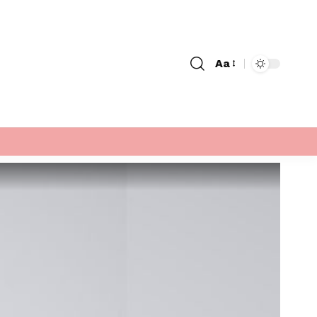
Aa
Font
Resizer