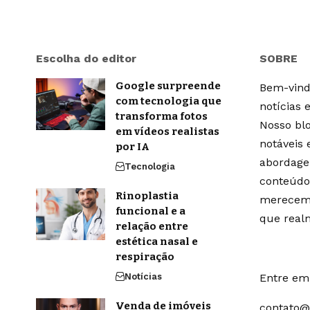
Escolha do editor
SOBRE
Google surpreende
Bem-vindo
com tecnologia que
notícias 
transforma fotos
Nosso blo
em vídeos realistas
notáveis
por IA
abordage
Tecnologia
conteúdo
Rinoplastia
merecem 
funcional e a
que real
relação entre
estética nasal e
respiração
Notícias
Entre em 
Venda de imóveis
contato@