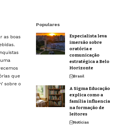
Populares
Especialista leva
r as boas
imersão sobre
ebidas.
oratória e
onquistas
comunicação
m uma
estratégica a Belo
erecemos
Horizonte
órias que
Brasil
’ sobre o
A Sigma Educação
explica como a
família influencia
na formação de
leitores
Notícias