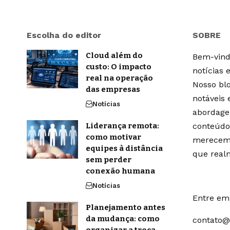
Escolha do editor
SOBRE
Cloud além do
Bem-vindo
custo: O impacto
notícias 
real na operação
Nosso blo
das empresas
notáveis
Notícias
abordage
Liderança remota:
conteúdo
como motivar
merecem 
equipes à distância
que real
sem perder
conexão humana
Notícias
Entre em 
Planejamento antes
da mudança: como
contato@