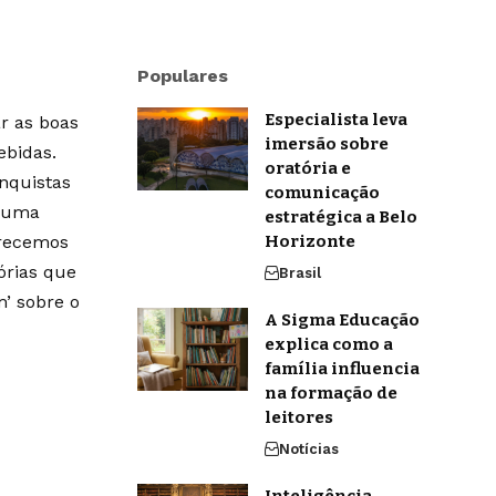
Populares
Especialista leva
r as boas
imersão sobre
ebidas.
oratória e
onquistas
comunicação
m uma
estratégica a Belo
erecemos
Horizonte
órias que
Brasil
’ sobre o
A Sigma Educação
explica como a
família influencia
na formação de
leitores
Notícias