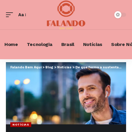
Aa
Font
Resizer
Home
Tecnologia
Brasil
Notícias
Sobre N
Falando Bem Aqui
>
Blog
>
Notícias
>
De que forma a sustentabilidade pode transformar os lucros da sua empresa?
NOTÍCIAS