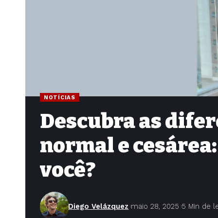
NOTÍCIAS
Descubra as difer
normal e cesárea:
você?
Diego Velázquez
maio 28, 2025
5 Min de l