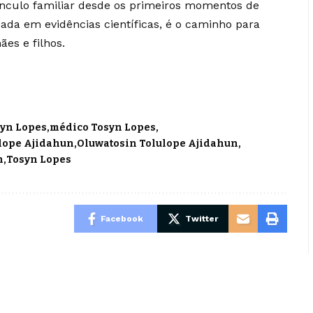
vínculo familiar desde os primeiros momentos de
eada em evidências científicas, é o caminho para
es e filhos.
syn Lopes
médico Tosyn Lopes
ulope Ajidahun
Oluwatosin Tolulope Ajidahun
n
Tosyn Lopes
Facebook
Twitter