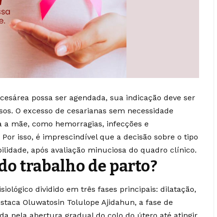
cesárea possa ser agendada, sua indicação deve ser
osos. O excesso de cesarianas sem necessidade
a a mãe, como hemorragias, infecções e
or isso, é imprescindível que a decisão sobre o tipo
lidade, após avaliação minuciosa do quadro clínico.
 do trabalho de parto?
iológico dividido em três fases principais: dilatação,
taca Oluwatosin Tolulope Ajidahun, a fase de
ada pela abertura gradual do colo do útero até atingir