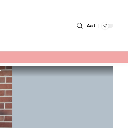
Aa
Font
Resizer
ê?