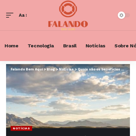
Aa
Font
Resizer
Home
Tecnologia
Brasil
Notícias
Sobre N
Falando Bem Aqui
>
Blog
>
Notícias
>
Quais são os benefícios da integração de sistemas fotovoltaicos em projetos de grande escala?
NOTÍCIAS