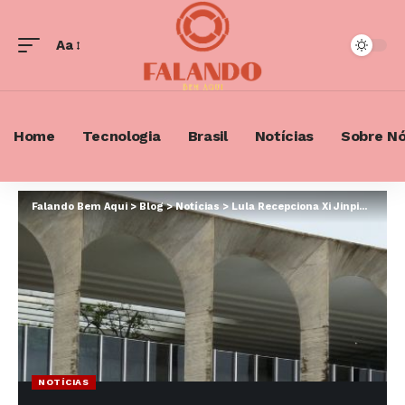
Aa
Font
Resizer
Home
Tecnologia
Brasil
Notícias
Sobre N
Falando Bem Aqui
>
Blog
>
Notícias
>
Lula Recepciona Xi Jinping para Jantar no Itamaraty Após Assinatura de 37 Acordos Entre os Países
NOTÍCIAS