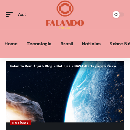
Aa
Font
Resizer
Home
Tecnologia
Brasil
Notícias
Sobre N
Falando Bem Aqui
>
Blog
>
Notícias
>
NASA Alerta para o Risco do Asteroide 2024 YR4 Colidir com a Terra em 2032
NOTÍCIAS