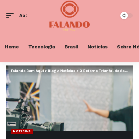
Aa
Font
Resizer
Home
Tecnologia
Brasil
Notícias
Sobre N
Falando Bem Aqui
>
Blog
>
Notícias
>
O Retorno Triunfal de Saneamento Básico: Uma Obra que Reúne Talentos e Reaviva o Cinema Nacional
NOTÍCIAS