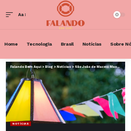
Aa
Font
Resizer
Home
Tecnologia
Brasil
Notícias
Sobre N
Falando Bem Aqui
>
Blog
>
Notícias
>
São João de Maceió Massayó 2026: programação, atrações e impacto cultural na capital alagoana
NOTÍCIAS