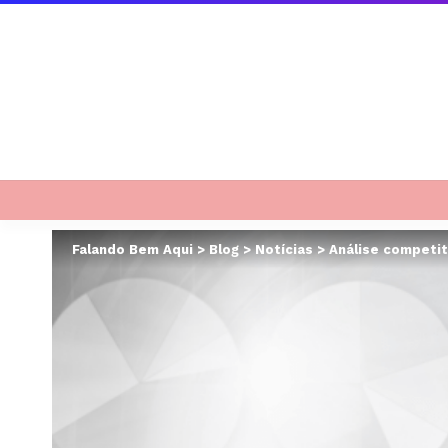
Falando Bem Aqui
>
Blog
>
Notícias
>
Análise competit