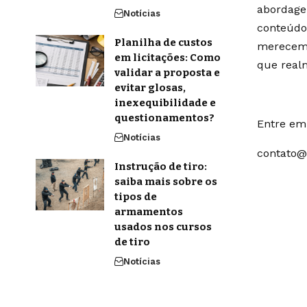
abordage
Notícias
conteúdo
Planilha de custos
merecem 
em licitações: Como
que real
validar a proposta e
evitar glosas,
inexequibilidade e
questionamentos?
Entre em 
Notícias
contato@
Instrução de tiro:
saiba mais sobre os
tipos de
armamentos
usados nos cursos
de tiro
Notícias