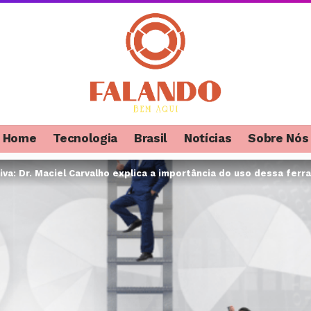
Home
Tecnologia
Brasil
Notícias
Sobre Nós
iva: Dr. Maciel Carvalho explica a importância do uso dessa fer