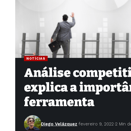
NOTÍCIAS
Análise competiti
explica a importâ
ferramenta
Diego Velázquez
fevereiro 9, 2022
2 Min d