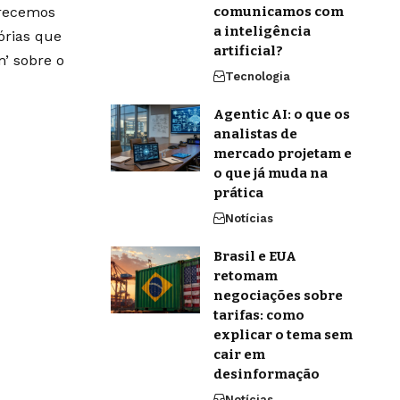
erecemos
comunicamos com
a inteligência
órias que
artificial?
’ sobre o
Tecnologia
Agentic AI: o que os
analistas de
mercado projetam e
o que já muda na
prática
Notícias
Brasil e EUA
retomam
negociações sobre
tarifas: como
explicar o tema sem
cair em
desinformação
Notícias