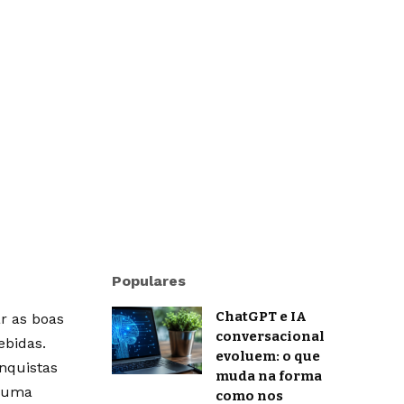
Populares
ChatGPT e IA
r as boas
conversacional
ebidas.
evoluem: o que
onquistas
muda na forma
m uma
como nos