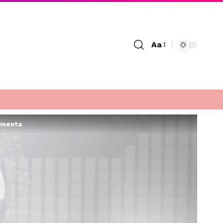
Aa
Font
Resizer
ramenta