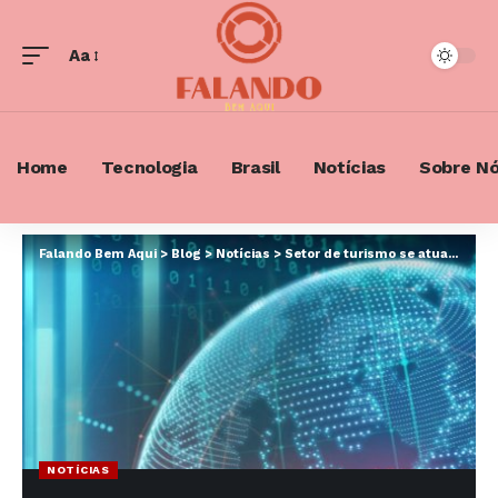
Aa
Font
Resizer
Home
Tecnologia
Brasil
Notícias
Sobre N
Falando Bem Aqui
>
Blog
>
Notícias
>
Setor de turismo se atualiza com regulamentação de tokenização
NOTÍCIAS