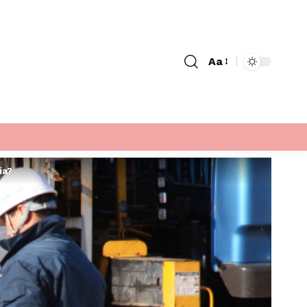
Aa
Font
Resizer
ia?