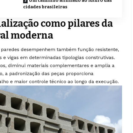
Um caminho alinhado ao futuro das
cidades brasileiras
nalização como pilares da
ral moderna
e paredes desempenhem também função resistente,
s e vigas em determinadas tipologias construtivas.
etos, diminui materiais complementares e amplia a
so, a padronização das peças proporciona
lho e maior controle técnico ao longo da execução.