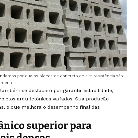
ndemos por que os blocos de concreto de alta resistência são
cimento.
 também se destacam por garantir estabilidade,
ojetos arquitetônicos variados. Sua produção
das, o que melhora o desempenho final das
ico superior para