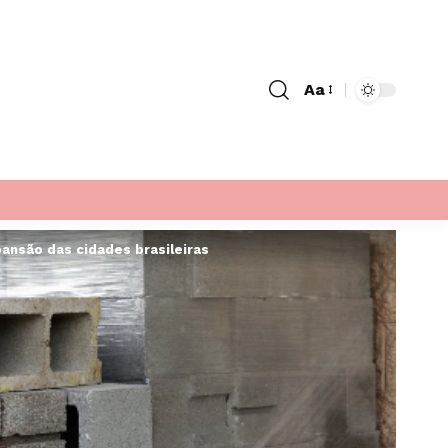
Aa
Font
Resizer
pansão das cidades brasileiras