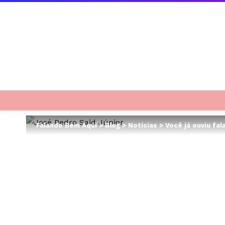
Falando Bem Aqui
>
Blog
>
Notícias
>
Você já ouviu fa