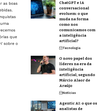
ChatGPT e IA
r as boas
conversacional
ebidas.
evoluem: o que
onquistas
muda na forma
m uma
como nos
erecemos
comunicamos com
a inteligência
órias que
artificial?
’ sobre o
Tecnologia
O novo papel dos
líderes na era da
inteligência
artificial, segundo
Márcio Alaor de
Araújo
Notícias
Agentic AI: o que os
analistas de