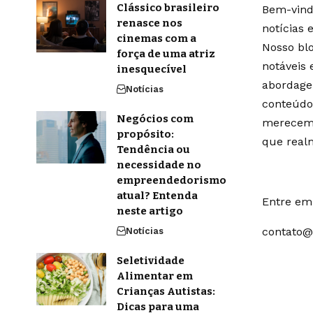
Clássico brasileiro
Bem-vindo
renasce nos
notícias 
cinemas com a
Nosso blo
força de uma atriz
notáveis
inesquecível
abordage
Notícias
conteúdo
Negócios com
merecem 
propósito:
que real
Tendência ou
necessidade no
empreendedorismo
atual? Entenda
Entre em 
neste artigo
contato@
Notícias
Seletividade
Alimentar em
Crianças Autistas:
Dicas para uma