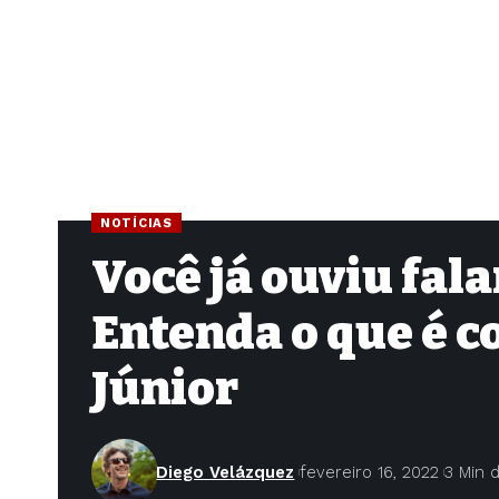
NOTÍCIAS
Você já ouviu fal
Entenda o que é c
Júnior
Diego Velázquez
fevereiro 16, 2022
3 Min d