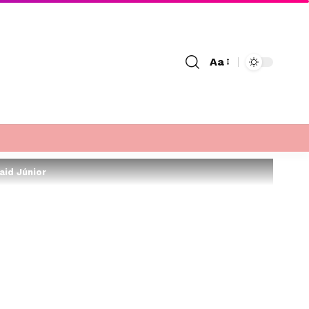
Aa
Font
Resizer
aid Júnior