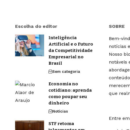
Escolha do editor
SOBRE
Inteligência
Bem-vindo
Artificial e o Futuro
notícias 
da Competitividade
Nosso blo
Empresarial no
notáveis
Brasil
abordage
Sem categoria
conteúdo
Economia no
merecem 
cotidiano: aprenda
que real
como poupar seu
dinheiro
Notícias
Entre em 
STF retoma