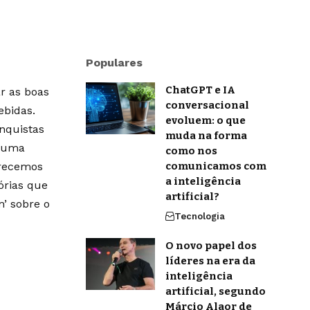
Populares
ChatGPT e IA
r as boas
conversacional
ebidas.
evoluem: o que
onquistas
muda na forma
m uma
como nos
erecemos
comunicamos com
a inteligência
órias que
artificial?
’ sobre o
Tecnologia
O novo papel dos
líderes na era da
inteligência
artificial, segundo
Márcio Alaor de