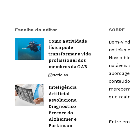
Escolha do editor
SOBRE
Como a atividade
Bem-vindo
física pode
notícias 
transformar a vida
Nosso blo
profissional dos
notáveis
membros da OAB
abordage
Notícias
conteúdo
Inteligência
merecem 
Artificial
que real
Revoluciona
Diagnóstico
Precoce do
Alzheimer e
Entre em 
Parkinson