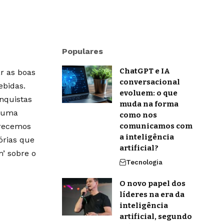
Populares
ChatGPT e IA
r as boas
conversacional
ebidas.
evoluem: o que
onquistas
muda na forma
m uma
como nos
erecemos
comunicamos com
a inteligência
órias que
artificial?
’ sobre o
Tecnologia
O novo papel dos
líderes na era da
inteligência
artificial, segundo