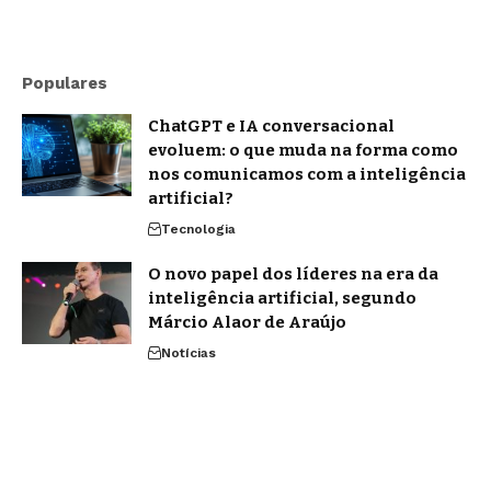
Populares
ChatGPT e IA conversacional
evoluem: o que muda na forma como
nos comunicamos com a inteligência
artificial?
Tecnologia
O novo papel dos líderes na era da
inteligência artificial, segundo
Márcio Alaor de Araújo
Notícias
Agentic AI: o que os analistas de
mercado projetam e o que já muda na
prática
Notícias