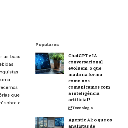
Populares
ChatGPT e IA
r as boas
conversacional
ebidas.
evoluem: o que
onquistas
muda na forma
m uma
como nos
erecemos
comunicamos com
a inteligência
órias que
artificial?
’ sobre o
Tecnologia
Agentic AI: o que os
analistas de