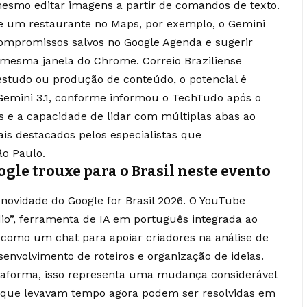
mesmo editar imagens a partir de comandos de texto.
bre um restaurante no Maps, por exemplo, o Gemini
ompromissos salvos no Google Agenda e sugerir
da mesma janela do Chrome.
Correio Braziliense
studo ou produção de conteúdo, o potencial é
o Gemini 3.1, conforme informou o TechTudo após o
s e a capacidade de lidar com múltiplas abas ao
is destacados pelos especialistas que
o Paulo.
gle trouxe para o Brasil neste evento
novidade do Google for Brasil 2026. O YouTube
dio”, ferramenta de IA em português integrada ao
 como um chat para apoiar criadores na análise de
senvolvimento de roteiros e organização de ideias.
aforma, isso representa uma mudança considerável
as que levavam tempo agora podem ser resolvidas em