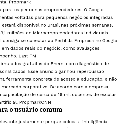
nta.
Propmark
da para os pequenos empreendedores. O Google
entas voltadas para pequenos negócios integradas
e estará disponível no Brasil nas próximas semanas,
13,1 milhões de Microempreendedores Individuais
ni consiga se conectar ao Perfil da Empresa no Google
em dados reais do negócio, como avaliações,
empenho.
Last FM
á simulados gratuitos do Enem, com diagnóstico de
sonalizados. Esse anúncio ganhou repercussão
ma ferramenta concreta de acesso à educação, e não
 mercado corporativo. De acordo com a empresa,
a capacitação de cerca de 16 mil docentes de escolas
rtificial.
Propmark
CNN
para o usuário comum
levante justamente porque coloca a inteligência