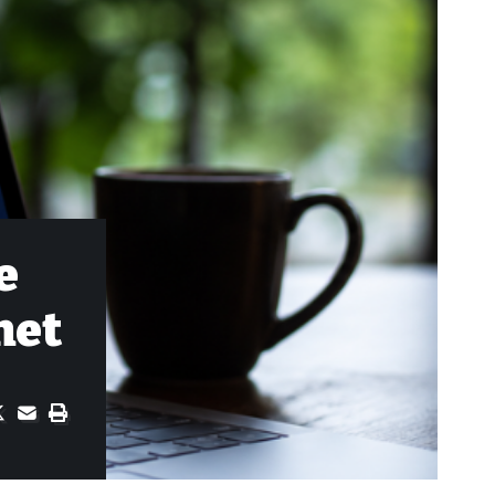
e
net