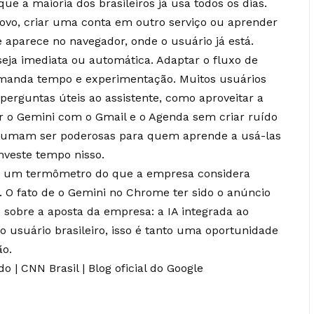
ue a maioria dos brasileiros já usa todos os dias.
novo, criar uma conta em outro serviço ou aprender
e aparece no navegador, onde o usuário já está.
seja imediata ou automática. Adaptar o fluxo de
manda tempo e experimentação. Muitos usuários
erguntas úteis ao assistente, como aproveitar a
 o Gemini com o Gmail e o Agenda sem criar ruído
ostumam ser poderosas para quem aprende a usá-las
nveste tempo nisso.
ões, um termômetro do que a empresa considera
. O fato de o Gemini no Chrome ter sido o anúncio
 sobre a aposta da empresa: a IA integrada ao
 o usuário brasileiro, isso é tanto uma oportunidade
ão.
do
|
CNN Brasil
|
Blog oficial do Google