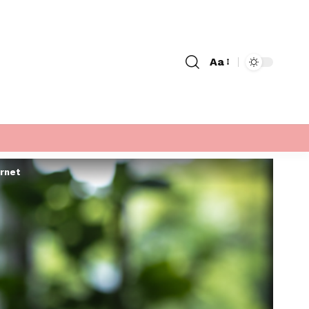
Aa
Font
Resizer
ernet