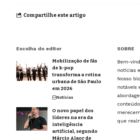
Compartilhe este artigo
Escolha do editor
SOBRE
Mobilização de fãs
Bem-vindo
de k-pop
notícias 
transforma a rotina
Nosso blo
urbana de São Paulo
notáveis
em 2026
abordage
Notícias
conteúdo
O novo papel dos
merecem 
líderes na era da
que real
inteligência
artificial, segundo
Márcio Alaor de