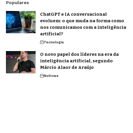
Populares
ChatGPT e IA conversacional
evoluem: o que muda na forma como
nos comunicamos com a inteligência
artificial?
Tecnologia
O novo papel dos líderes na era da
inteligência artificial, segundo
Márcio Alaor de Araújo
Notícias
Agentic AI: o que os analistas de
mercado projetam e o que já muda na
prática
Notícias
Home
Quem Faz
Contato
Sobre Nós
Notícias