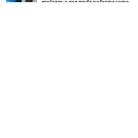
evoluem: o que muda na forma como
nos comunicamos com a inteligência
artificial?
Tecnologia
O novo papel dos líderes na era da
inteligência artificial, segundo
Márcio Alaor de Araújo
Notícias
Agentic AI: o que os analistas de
mercado projetam e o que já muda na
prática
Notícias
Home
Quem Faz
Contato
Sobre Nós
Notícias
© Falando bem aqui -
contato@falandobemaqui.com.br
- tel.
(11)91754-6532