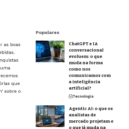
Populares
ChatGPT e IA
r as boas
conversacional
ebidas.
evoluem: o que
onquistas
muda na forma
m uma
como nos
erecemos
comunicamos com
a inteligência
órias que
artificial?
’ sobre o
Tecnologia
Agentic AI: o que os
analistas de
mercado projetam e
o que já muda na