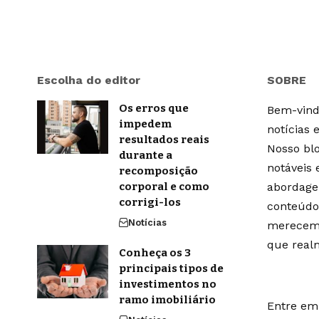
Escolha do editor
SOBRE
Os erros que
Bem-vindo
impedem
notícias 
resultados reais
Nosso blo
durante a
notáveis
recomposição
corporal e como
abordage
corrigi-los
conteúdo
Notícias
merecem 
que real
Conheça os 3
principais tipos de
investimentos no
ramo imobiliário
Entre em 