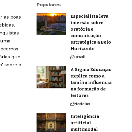
Populares
Especialista leva
r as boas
imersão sobre
ebidas.
oratória e
onquistas
comunicação
m uma
estratégica a Belo
erecemos
Horizonte
órias que
Brasil
’ sobre o
A Sigma Educação
explica como a
família influencia
na formação de
leitores
Notícias
Inteligência
artificial
multimodal