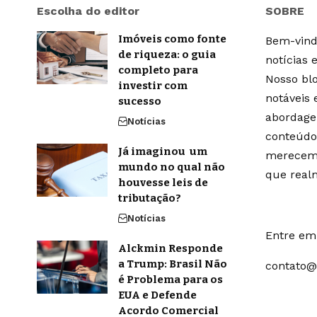
Escolha do editor
SOBRE
Imóveis como fonte
Bem-vindo
de riqueza: o guia
notícias 
completo para
Nosso blo
investir com
notáveis
sucesso
abordage
Notícias
conteúdo
Já imaginou um
merecem 
mundo no qual não
que real
houvesse leis de
tributação?
Notícias
Entre em 
Alckmin Responde
a Trump: Brasil Não
contato@
é Problema para os
EUA e Defende
Acordo Comercial