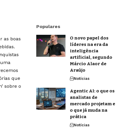
Populares
O novo papel dos
r as boas
líderes na era da
ebidas.
inteligência
onquistas
artificial, segundo
m uma
Márcio Alaor de
erecemos
Araújo
órias que
Notícias
’ sobre o
Agentic AI: o que os
analistas de
mercado projetam e
o que já muda na
prática
Notícias