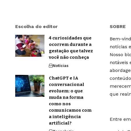
Escolha do editor
SOBRE
4 curiosidades que
Bem-vindo
ocorrem durante a
notícias 
gestação que talvez
Nosso blo
você não conheça
notáveis
Notícias
abordage
ChatGPT e IA
conteúdo
conversacional
merecem 
evoluem: o que
que real
muda na forma
como nos
comunicamos com
a inteligência
Entre em 
artificial?