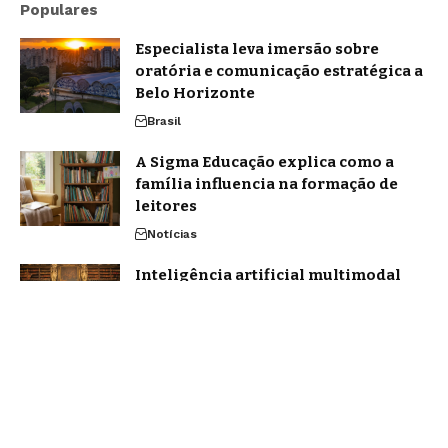
Populares
Especialista leva imersão sobre
oratória e comunicação estratégica a
Belo Horizonte
Brasil
A Sigma Educação explica como a
família influencia na formação de
leitores
Notícias
Inteligência artificial multimodal
redefine a forma como nos
comunicamos em 2026
Tecnologia
Home
Quem Faz
Contato
Sobre Nós
Notícias