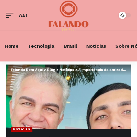
Aa
Font
Resizer
Home
Tecnologia
Brasil
Notícias
Sobre N
Falando Bem Aqui
>
Blog
>
Notícias
>
A importância da amizade na vida das pessoas: benefícios para a mente e para o corpo
NOTÍCIAS