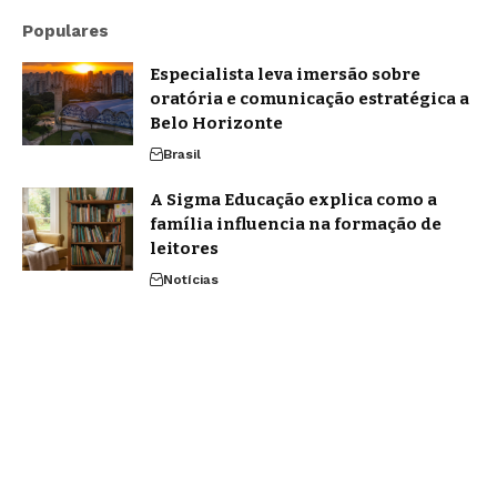
Populares
Especialista leva imersão sobre
oratória e comunicação estratégica a
Belo Horizonte
Brasil
A Sigma Educação explica como a
família influencia na formação de
leitores
Notícias
Inteligência artificial multimodal
redefine a forma como nos
comunicamos em 2026
Tecnologia
Home
Quem Faz
Contato
Sobre Nós
Notícias