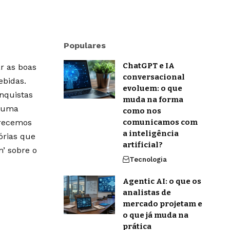
Populares
ChatGPT e IA
r as boas
conversacional
ebidas.
evoluem: o que
onquistas
muda na forma
m uma
como nos
erecemos
comunicamos com
a inteligência
órias que
artificial?
’ sobre o
Tecnologia
Agentic AI: o que os
analistas de
mercado projetam e
o que já muda na
prática