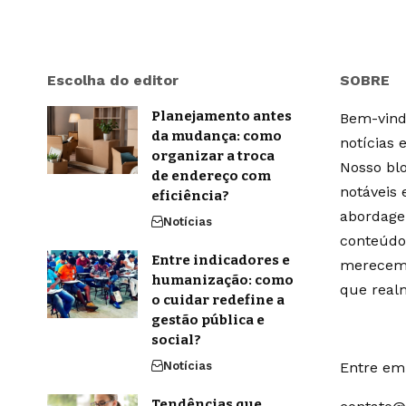
Escolha do editor
SOBRE
Planejamento antes
Bem-vindo
da mudança: como
notícias 
organizar a troca
Nosso blo
de endereço com
notáveis
eficiência?
abordage
Notícias
conteúdo
Entre indicadores e
merecem 
humanização: como
que real
o cuidar redefine a
gestão pública e
social?
Notícias
Entre em 
Tendências que