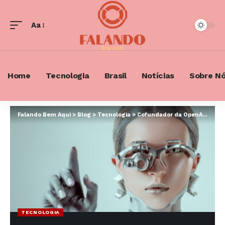
Aa
Font
Resizer
Home
Tecnologia
Brasil
Notícias
Sobre N
Falando Bem Aqui
>
Blog
>
Tecnologia
>
Cofundador da OpenAI deixa empresa criadora do ChatGPT
TECNOLOGIA